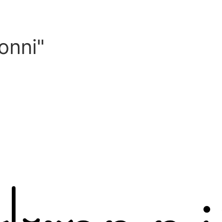
Kraków
+48 660 623 399
Brühl
+49 2232 94
onni"
me
Über uns
Dienste
Eigener Fuhrpark
Nachr